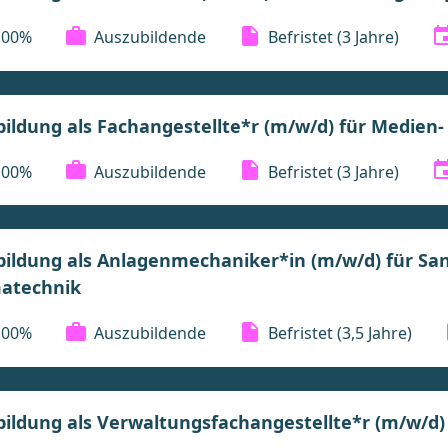
100%
Auszubildende
Befristet
(3 Jahre)
ildung als Fachangestellte*r (m/w/d) für Medien
100%
Auszubildende
Befristet
(3 Jahre)
ildung als Anlagenmechaniker*in (m/w/d) für San
matechnik
100%
Auszubildende
Befristet
(3,5 Jahre)
ildung als Verwaltungsfachangestellte*r (m/w/d)