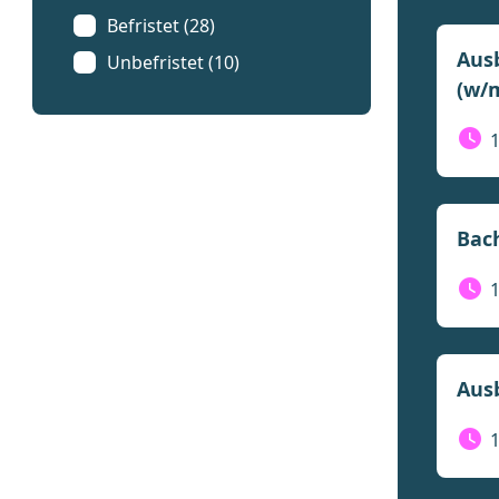
Befristet (28)
Ausb
Unbefristet (10)
(w/
Bach
Aus