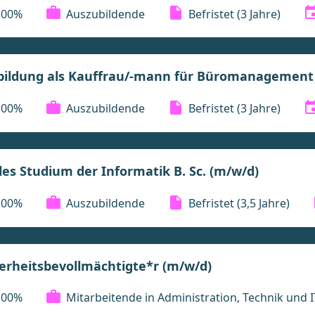
100%
Auszubildende
Befristet
(3 Jahre)
bildung als Kauffrau/-mann für Büromanagement
100%
Auszubildende
Befristet
(3 Jahre)
es Studium der Informatik B. Sc. (m/w/d)
100%
Auszubildende
Befristet
(3,5 Jahre)
erheitsbevollmächtigte*r (m/w/d)
100%
Mitarbeitende in Administration, Technik und I